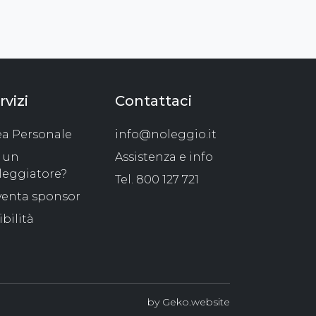
rvizi
Contattaci
ea Personale
info@noleggio.it
i un
Assistenza e info
leggiatore?
Tel.
800 127 721
venta sponsor
ibilità
by
Geko.website