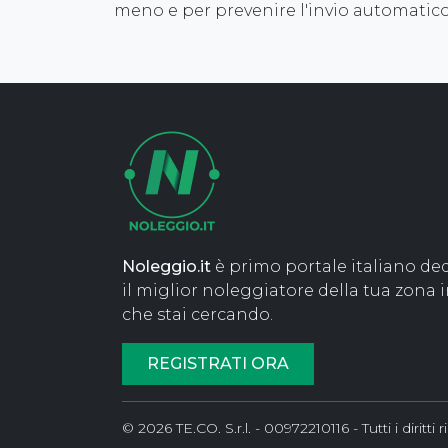
meno e per prevenire l'invio automatico
Noleggio.it
è primo portale italiano ded
il miglior noleggiatore della tua zona 
che stai cercando.
REGISTRATI ORA
© 2026 TE.CO. S.r.l. - 00972210116 - Tutti i diritti r