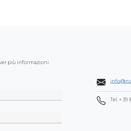
ver più informazioni.
info@no
Tel.
+ 39 