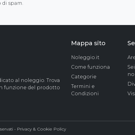
 di spam.
Mappa sito
Se
Noleggio.it
Ar
Come funziona
Se
no
Categorie
icato al noleggio. Trova
Di
Termini e
in funzione del prodotto
Condizioni
Vis
iservati -
Privacy & Cookie Policy